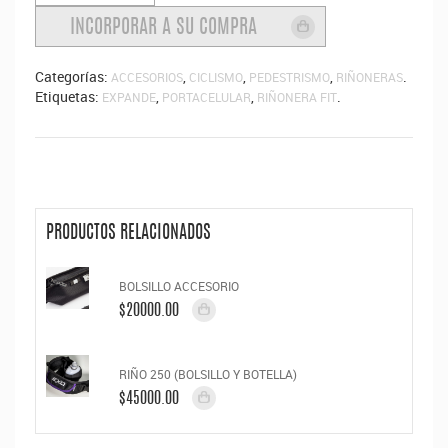
Categorías:
,
,
,
.
ACCESORIOS
CICLISMO
PEDESTRISMO
RIÑONERAS
Etiquetas:
,
,
.
EXPANDE
PORTACELULAR
RIÑONERA FIT
PRODUCTOS RELACIONADOS
BOLSILLO ACCESORIO
$20000.00
RIÑO 250 (BOLSILLO Y BOTELLA)
$45000.00