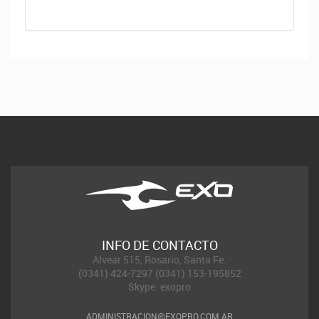
INFO DE CONTACTO
Alvear 515, Rosario, Santa Fe.
(0341) 424-7297 (0341) 153-195852
Skype: exopro
ADMINISTRACION@EXOPRO.COM.AR