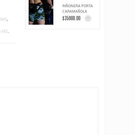
RIÑONERA PORTA
CARAMAÑOLA
,
$35000.00
ISMO
.
 GEL