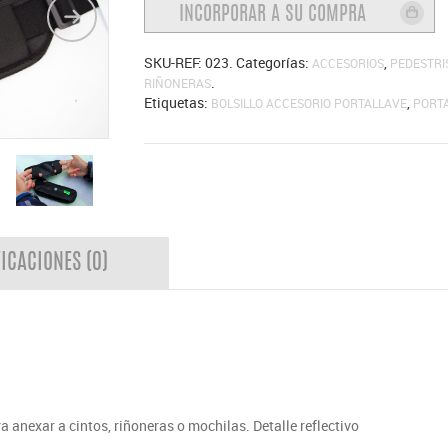
SKU-REF:
023
.
Categorías:
,
ACCESORIOS
PEDESTR
.
RIÑONERAS
Etiquetas:
,
BOLSILLO ACCESORIO PORTALLAVE
PORTA
FICACIONES (0)
a anexar a cintos, riñoneras o mochilas. Detalle reflectivo