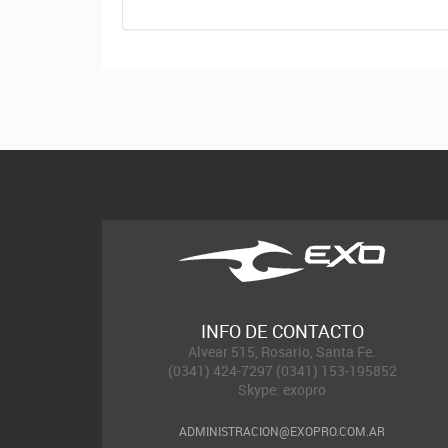
INFO DE CONTACTO
Alvear 515, Rosario, Santa Fe.
(0341) 424-7297 (0341) 153-195852
Skype: exopro
ADMINISTRACION@EXOPRO.COM.AR