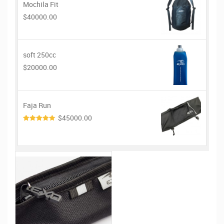
Mochila Fit
$40000.00
soft 250cc
$20000.00
Faja Run
$45000.00
4.00
de
5