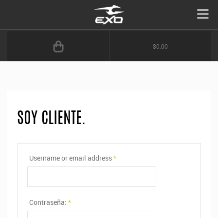
$0.00
SOY CLIENTE.
Username or email address
*
Contraseña:
*