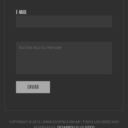
E-MAIL
COPYRIGHT © 2015 | WWW.EXOPRO.COM.AR | TODOS LOS DERECHOS
RESERVADOS.
DESARROLLO: LG SITIOS