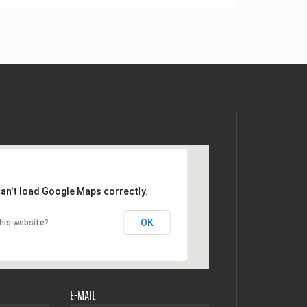
an't load Google Maps correctly.
OK
his website?
E-MAIL