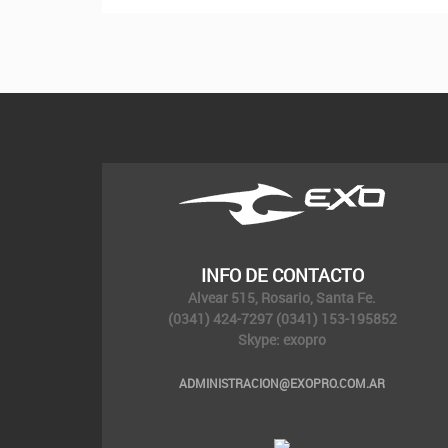
INFO DE CONTACTO
Alvear 515, Rosario, Santa Fe.
(0341) 424-7297 (0341) 153-195852
Skype: exopro
ADMINISTRACION@EXOPRO.COM.AR