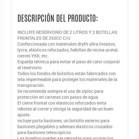
DESCRIPCIÓN DEL PRODUCTO:
INCLUYE RESERVORIO DE 2 LITROS Y 2 BOTELLAS
FRONTALES DE 250CC C/U
Confeccionada con materiales dryfit ultra livianos,
lycra, elásticos reforzados, hebillas de recina acetal,
cierres YKK, etc.
Espalda térmica para evitar el paso de calor corporal
al reservorio.
Todos los fondos de bolsillos están fabricados con
tela impermeable para proteger los materiales de la
transpiración.
Se recomienda siempre el uso de ziploc para
protección en carreras con pasos de agua.
El cierre frontal con elásticos reforzados evita
rebotes al correr y otorga la s
eguridad de un buen
ajuste.
incluye porta bastones, un bolsillo externo para
bastones plegables y ademas elasticos cruzados
para bastones telescopicos.
Las botellas pueden ser retiradas para ocupar los