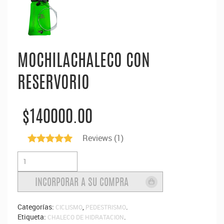
MOCHILACHALECO CON
RESERVORIO
$140000.00
Reviews (
1
)
5.00
de 5
Categorías:
,
.
CICLISMO
PEDESTRISMO
Etiqueta:
.
CHALECO DE HIDRATACION