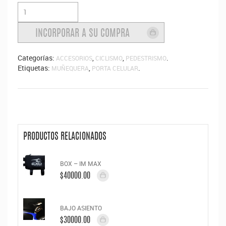
Categorías:
,
,
.
ACCESORIOS
CICLISMO
PEDESTRISMO
Etiquetas:
,
.
MUÑEQUERA
PORTA CELULAR
PRODUCTOS RELACIONADOS
BOX – IM MAX
$40000.00
BAJO ASIENTO
$30000.00