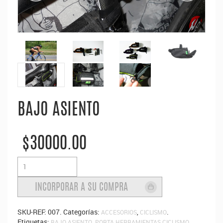
BAJO ASIENTO
$30000.00
SKU-REF:
007
.
Categorías:
,
.
ACCESORIOS
CICLISMO
Etiquetas:
,
.
BAJO ASIENTO
PORTA HERRAMIENTAS CICLISMO