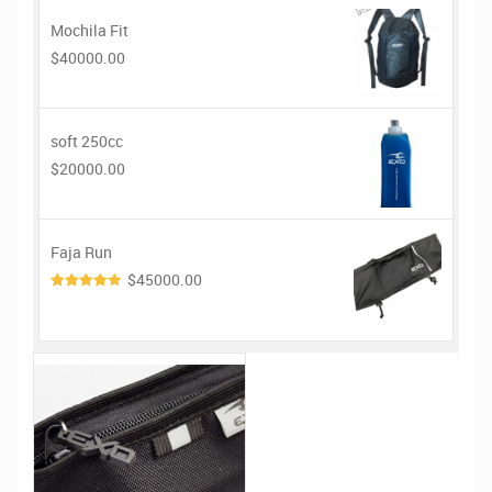
Mochila Fit
$40000.00
soft 250cc
$20000.00
Faja Run
$45000.00
4.00
de
5