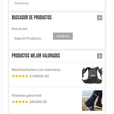
Riñoneras
-
BUSCADOR DE PRODUCTOS
Buscar por:
-
PRODUCTOS MEJOR VALORADOS
Mochilachaleco con reservorio
$140000.00
5.00
de 5
Polainas para trail
$45000.00
5.00
de 5