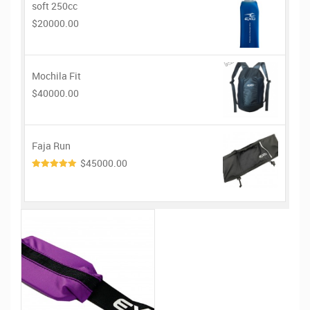
soft 250cc
$20000.00
Mochila Fit
$40000.00
Faja Run
$45000.00
4.00
de
5