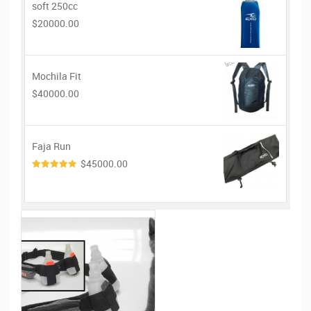
soft 250cc
$20000.00
Mochila Fit
$40000.00
Faja Run
$45000.00
4.00
de
5