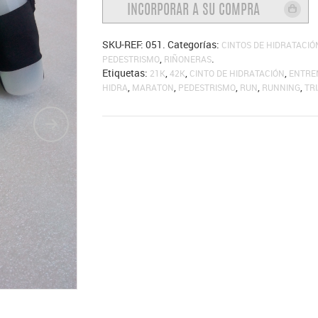
SKU-REF:
051
.
Categorías:
CINTOS DE HIDRATACIÓ
,
.
PEDESTRISMO
RIÑONERAS
Etiquetas:
,
,
,
21K
42K
CINTO DE HIDRATACIÓN
ENTRE
,
,
,
,
,
HIDRA
MARATON
PEDESTRISMO
RUN
RUNNING
TR