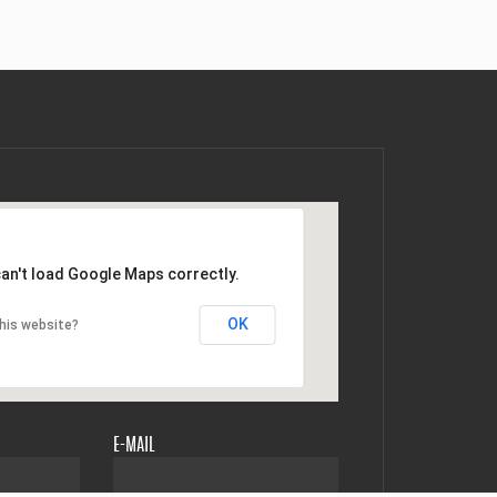
an't load Google Maps correctly.
OK
his website?
E-MAIL