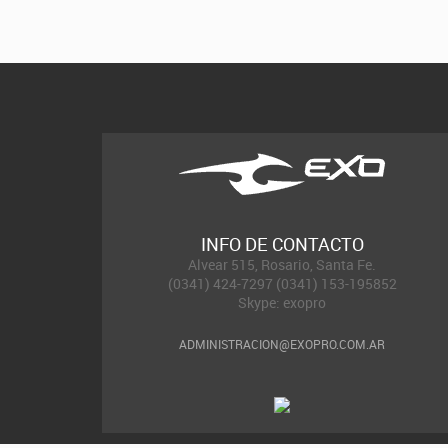
INFO DE CONTACTO
Alvear 515, Rosario, Santa Fe.
(0341) 424-7297 (0341) 153-195852
Skype: exopro
ADMINISTRACION@EXOPRO.COM.AR