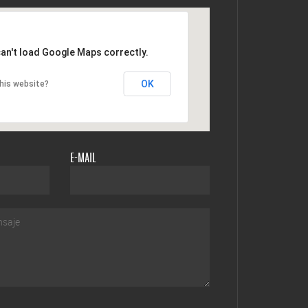
an't load Google Maps correctly.
OK
his website?
E-MAIL