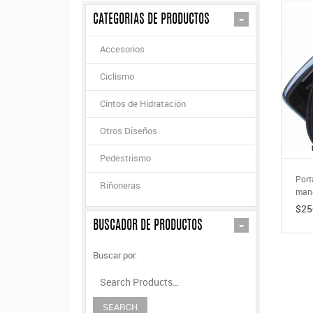
-
CATEGORIAS DE PRODUCTOS
Accesorios
Ciclismo
Cintos de Hidratación
Otros Diseños
Pedestrismo
Port
Riñoneras
man
$25
-
BUSCADOR DE PRODUCTOS
Buscar por: