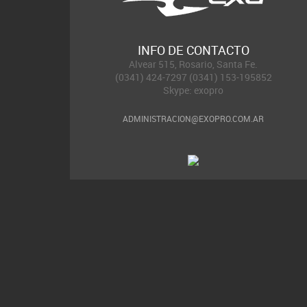
INFO DE CONTACTO
Alvear 515, Rosario, Santa Fe.
(0341) 424-7297 (0341) 153-195852
Skype: exopro
ADMINISTRACION@EXOPRO.COM.AR