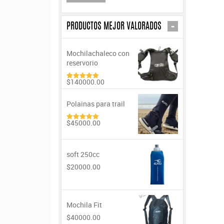
-
PRODUCTOS MEJOR VALORADOS
Mochilachaleco con
reservorio
$140000.00
5.00
de 5
Polainas para trail
$45000.00
5.00
de 5
soft 250cc
$20000.00
Mochila Fit
$40000.00