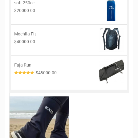
soft 250cc
$20000.00
Mochila Fit
$40000.00
Faja Run
$45000.00
4.00
de
5