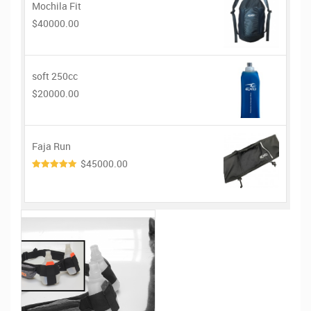
Mochila Fit
$40000.00
soft 250cc
$20000.00
Faja Run
$45000.00
4.00
de
5