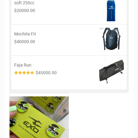
soft 250cc
$20000.00
Mochila Fit
$40000.00
Faja Run
$45000.00
4.00
de
5