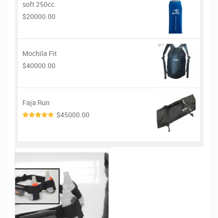
soft 250cc
$20000.00
Mochila Fit
$40000.00
Faja Run
$45000.00
4.00
de
5