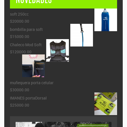
NOVEDADES
soft 250cc
$20000.00
bombilla para soft
$15000.00
Chaleco Mod Soft
$120000.00
muñequera porta celular
$30000.00
IMANES portaDorsal
$25000.00