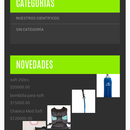
CATEGORÍAS
NUESTROS CIENTÍFICOS
SIN CATEGORÍA
NOVEDADES
soft 250cc
$20000.00
bombilla para soft
$15000.00
Chaleco Mod Soft
$120000.00