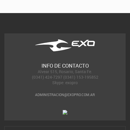
INFO DE CONTACTO
Alvear 515, Rosario, Santa Fe.
(0341) 424-7297 (0341) 153-195852
Skype: exopro
ADMINISTRACION@EXOPRO.COM.AR