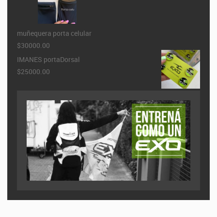
muñequera porta celular
$30000.00
IMANES portaDorsal
$25000.00