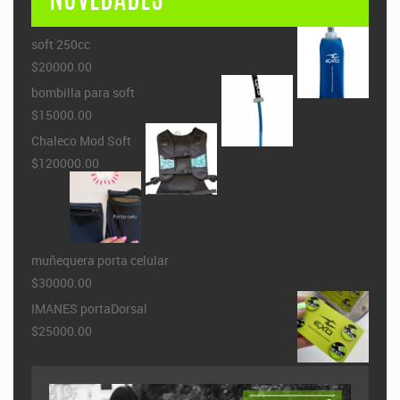
NOVEDADES
soft 250cc
$20000.00
bombilla para soft
$15000.00
Chaleco Mod Soft
$120000.00
muñequera porta celular
$30000.00
IMANES portaDorsal
$25000.00