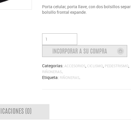
Porta celular, porta llave, con dos bolsillos separ
bolsillo frontal expande.
Categorías:
,
,
,
ACCESORIOS
CICLISMO
PEDESTRISMO
.
RIÑONERAS
Etiqueta:
.
RIÑONERAS
FICACIONES (0)