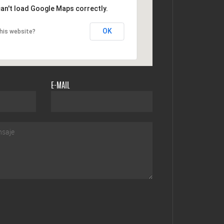
an't load Google Maps correctly.
OK
his website?
E-MAIL