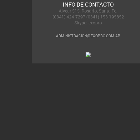
INFO DE CONTACTO
Alvear 515, Rosario, Santa Fe.
(0341) 424-7297 (0341) 153-195852
Skype: exopro
ADMINISTRACION@EXOPRO.COM.AR