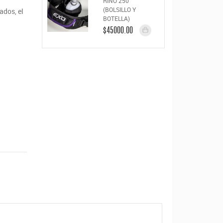
RIÑO 250
(BOLSILLO Y
ados, el
BOTELLA)
$45000.00