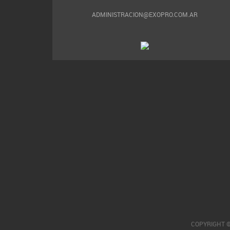
ADMINISTRACION@EXOPRO.COM.AR
COPYRIGHT ©