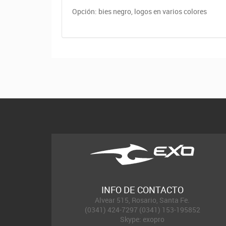
Opción: bies negro, logos en varios colores
INFO DE CONTACTO
Alvear 515, Rosario, Santa Fe.
(0341) 424-7297 (0341) 153-195852
Skype: exopro