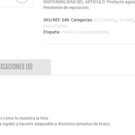
DISPONIBILIDAD DEL ARTÍCULO: Producto agot
Pendiente de reposición.
SKU-REF:
049
.
Categorías:
,
,
ACCESORIOS
CICLISMO
.
PEDESTRISMO
Etiqueta:
.
PORTA CELULAR NEOPRENE
FICACIONES (0)
ps como lo muestra la foto.
la rigidez y hacerlo adaptable a distintos tamaños de brazo.