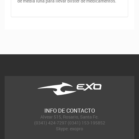
de media luna para llevar blister de medicamentos.
INFO DE CONTACTO
Alvear 515, Rosario, Santa Fe.
(0341) 424-7297 (0341) 153-195852
Skype: exopro