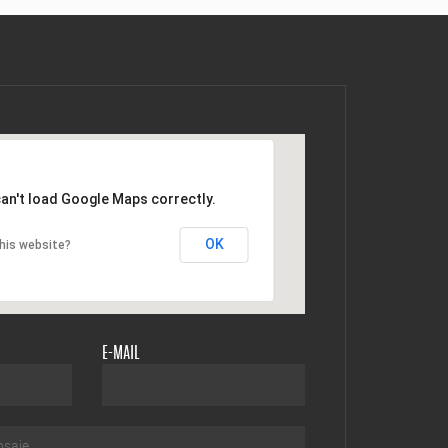
an't load Google Maps correctly.
OK
his website?
E-MAIL