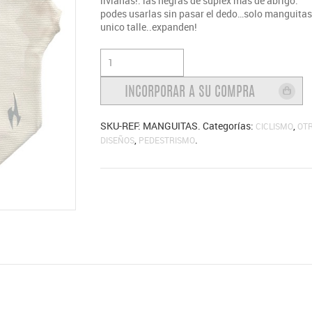
livianas!. las negras de suplex mas de abrigo.
podes usarlas sin pasar el dedo…solo manguitas
unico talle..expanden!
SKU-REF:
MANGUITAS
.
Categorías:
,
CICLISMO
OT
,
.
DISEÑOS
PEDESTRISMO