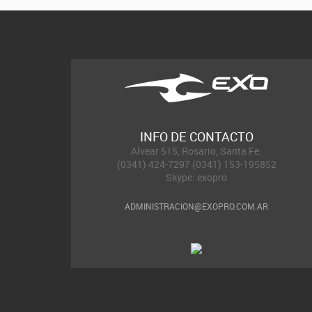
INFO DE CONTACTO
Alvear 515, Rosario, Santa Fe.
(0341) 424-7297 (0341) 153-195852
Skype: exopro
ADMINISTRACION@EXOPRO.COM.AR