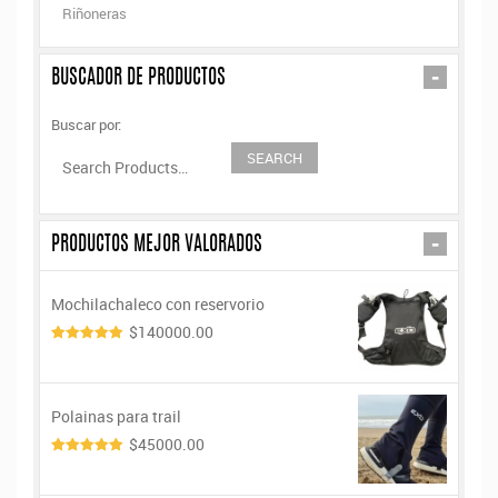
Riñoneras
-
BUSCADOR DE PRODUCTOS
Buscar por:
-
PRODUCTOS MEJOR VALORADOS
Mochilachaleco con reservorio
$140000.00
5.00
de 5
Polainas para trail
$45000.00
5.00
de 5