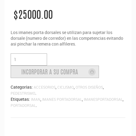
$25000.00
Los imanes porta dorsales se utilizan para sujetar los
dorsale (numero de corredor) en las competencias evitando
asi pinchar la remera con alfileres.
Categorías:
,
,
,
ACCESORIOS
CICLISMO
OTROS DISEÑOS
.
PEDESTRISMO
Etiquetas:
,
,
,
IMAN
IMANES PORTADORSAL
IMANESPORTADORSAL
.
PORTADORSAL