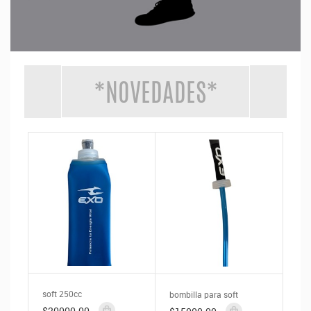
*NOVEDADES*
soft 250cc
bombilla para soft
$20000.00