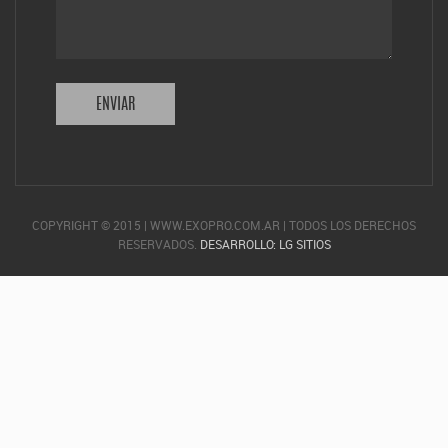
COPYRIGHT © 2015 | WWW.EXOPRO.COM.AR | TODOS LOS DERECHOS
RESERVADOS.
DESARROLLO: LG SITIOS